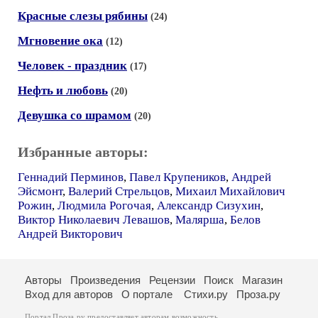
Красные слезы рябины
(24)
Мгновение ока
(12)
Человек - праздник
(17)
Нефть и любовь
(20)
Девушка со шрамом
(20)
Избранные авторы:
Геннадий Перминов
,
Павел Крупеников
,
Андрей
Эйсмонт
,
Валерий Стрельцов
,
Михаил Михайлович
Рожин
,
Людмила Рогочая
,
Александр Сизухин
,
Виктор Николаевич Левашов
,
Малярша
,
Белов
Андрей Викторович
Авторы
Произведения
Рецензии
Поиск
Магазин
Вход для авторов
О портале
Стихи.ру
Проза.ру
Портал Проза.ру предоставляет авторам возможность