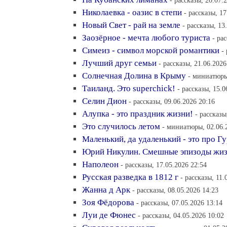
- рассказы, 20.07.
Николаевка - оазис в степи
- рассказы, 17
Новый Свет - рай на земле
- рассказы, 13
Заозёрное - мечта любого туриста
- ра
Симеиз - символ морской романтики
-
Лучший друг семьи
- рассказы, 21.06.2026
Солнечная Долина в Крыму
- миниатюры
Таиланд. Это superchick!
- рассказы, 15.0
Селин Дион
- рассказы, 09.06.2026 20:16
Алупка - это праздник жизни!
- рассказы
Это случилось летом
- миниатюры, 02.06.
Маленький, да удаленький - это про Г
Юрий Никулин. Смешные эпизоды жизн
Наполеон
- рассказы, 17.05.2026 22:54
Русская разведка в 1812 г
- рассказы, 11.
Жанна д Арк
- рассказы, 08.05.2026 14:23
Зоя Фёдорова
- рассказы, 07.05.2026 13:14
Луи де Фюнес
- рассказы, 04.05.2026 10:02