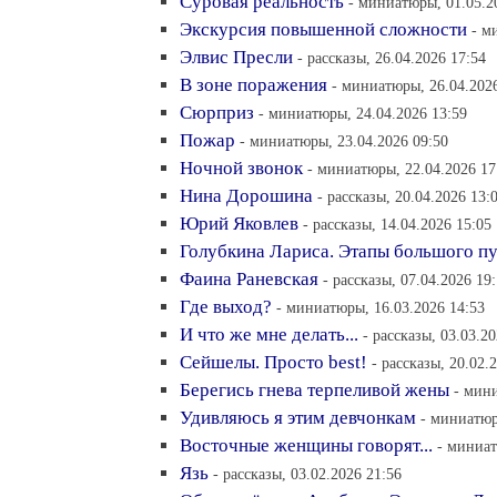
Суровая реальность
- миниатюры, 01.05.2
Экскурсия повышенной сложности
- м
Элвис Пресли
- рассказы, 26.04.2026 17:54
В зоне поражения
- миниатюры, 26.04.202
Сюрприз
- миниатюры, 24.04.2026 13:59
Пожар
- миниатюры, 23.04.2026 09:50
Ночной звонок
- миниатюры, 22.04.2026 17
Нина Дорошина
- рассказы, 20.04.2026 13:
Юрий Яковлев
- рассказы, 14.04.2026 15:05
Голубкина Лариса. Этапы большого п
Фаина Раневская
- рассказы, 07.04.2026 19
Где выход?
- миниатюры, 16.03.2026 14:53
И что же мне делать...
- рассказы, 03.03.2
Сейшелы. Просто best!
- рассказы, 20.02.
Берегись гнева терпеливой жены
- мини
Удивляюсь я этим девчонкам
- миниатюр
Восточные женщины говорят...
- миниат
Язь
- рассказы, 03.02.2026 21:56