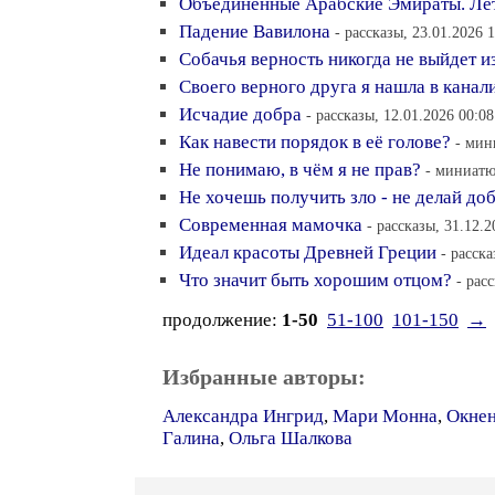
Объединённые Арабские Эмираты. Лето
Падение Вавилона
- рассказы, 23.01.2026 
Собачья верность никогда не выйдет и
Своего верного друга я нашла в канал
Исчадие добра
- рассказы, 12.01.2026 00:08
Как навести порядок в её голове?
- мин
Не понимаю, в чём я не прав?
- миниатю
Не хочешь получить зло - не делай до
Современная мамочка
- рассказы, 31.12.2
Идеал красоты Древней Греции
- расска
Что значит быть хорошим отцом?
- рас
продолжение:
1-50
51-100
101-150
→
Избранные авторы:
Александра Ингрид
,
Мари Монна
,
Окнен
Галина
,
Ольга Шалкова