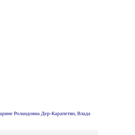
арине Роландовна Дер-Карапетян
,
Влада