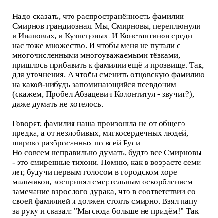
Надо сказать, что распространённость фамилии
Смирнов грандиозная. Мы, Смирновы, переплюнули
и Ивановых, и Кузнецовых. И Константинов среди
нас тоже множество. И чтобы меня не путали с
многочисленными многоуважаемыми тёзками,
пришлось прибавить к фамилии ещё и прозвище. Так,
для уточнения. А чтобы сменить отцовскую фамилию
на какой-нибудь запоминающийся псевдоним
(скажем, Пробел Абзацевич Колонтитул - звучит?),
даже думать не хотелось.
Говорят, фамилия наша произошла не от общего
предка, а от незлобивых, мягкосердечных людей,
широко разбросанных по всей Руси.
Но совсем неправильно думать, будто все Смирновы
- это смиренные тихони. Помню, как в возрасте семи
лет, будучи первым голосом в городском хоре
мальчиков, воспринял смертельным оскорблением
замечание взрослого дурака, что в соответствии со
своей фамилией я должен стоять смирно. Взял папу
за руку и сказал: "Мы сюда больше не придём!" Так