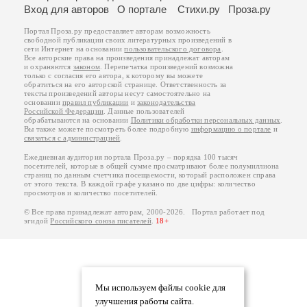
Вход для авторов
О портале
Стихи.ру
Проза.ру
Портал Проза.ру предоставляет авторам возможность
свободной публикации своих литературных произведений в
сети Интернет на основании
пользовательского договора
.
Все авторские права на произведения принадлежат авторам
и охраняются
законом
. Перепечатка произведений возможна
только с согласия его автора, к которому вы можете
обратиться на его авторской странице. Ответственность за
тексты произведений авторы несут самостоятельно на
основании
правил публикации
и
законодательства
Российской Федерации
. Данные пользователей
обрабатываются на основании
Политики обработки персональных данных
.
Вы также можете посмотреть более подробную
информацию о портале
и
связаться с администрацией
.
Ежедневная аудитория портала Проза.ру – порядка 100 тысяч
посетителей, которые в общей сумме просматривают более полумиллиона
страниц по данным счетчика посещаемости, который расположен справа
от этого текста. В каждой графе указано по две цифры: количество
просмотров и количество посетителей.
© Все права принадлежат авторам, 2000-2026. Портал работает под
эгидой
Российского союза писателей
.
18+
Мы используем файлы cookie для
улучшения работы сайта.