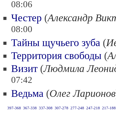
08:06
Честер
(
Александр Вик
08:00
Тайны щучьего зуба
(
И
Территория свободы
(
А
Визит
(
Людмила Леонид
07:42
Ведьма
(
Олег Ларионов
397-368
367-338
337-308
307-278
277-248
247-218
217-188