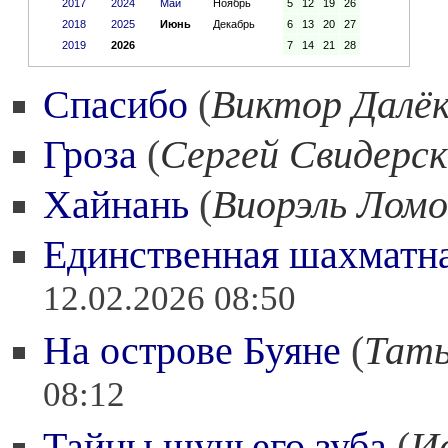
2017
2024
Май
Ноябрь
5
12
19
26
2018
2025
Июнь
Декабрь
6
13
20
27
2019
2026
7
14
21
28
Спасибо
(
Виктор Далё
Гроза
(
Сергей Свидерс
Хайнань
(
Виорэль Ломо
Единственная шахматна
12.02.2026 08:50
На острове Буяне
(
Тать
08:12
Тайны щучьего зуба
(
И