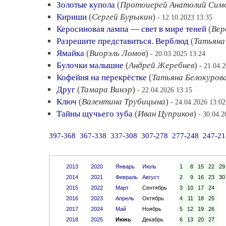
Золотые купола
(
Протоиерей Анатолий Сим
Кириши
(
Сергей Бурыкин
)
- 12.10.2023 13:35
Керосиновая лампа — свет в мире теней
(
Вер
Разрешите представиться. Верблюд
(
Татьяна
Ямайка
(
Виорэль Ломов
)
- 20.03.2025 13:24
Булочки малышне
(
Андрей Жеребнев
)
- 21.04.
Кофейня на перекрёстке
(
Татьяна Белокуров
Друг
(
Тамара Винэр
)
- 22.04.2026 13:15
Ключ
(
Валентина Трубицына
)
- 24.04.2026 13:02
Тайны щучьего зуба
(
Иван Цуприков
)
- 30.04.2
397-368
367-338
337-308
307-278
277-248
247-21
2013
2020
Январь
Июль
1
8
15
22
29
2014
2021
Февраль
Август
2
9
16
23
30
2015
2022
Март
Сентябрь
3
10
17
24
2016
2023
Апрель
Октябрь
4
11
18
25
2017
2024
Май
Ноябрь
5
12
19
26
2018
2025
Июнь
Декабрь
6
13
20
27