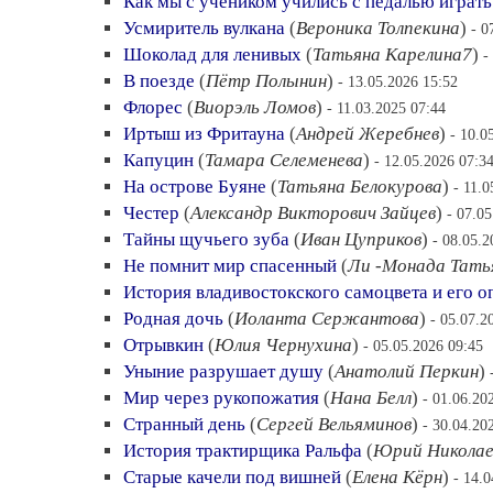
Как мы с учеником учились с педалью играть
Усмиритель вулкана
(
Вероника Толпекина
)
- 0
Шоколад для ленивых
(
Татьяна Карелина7
)
-
В поезде
(
Пётр Полынин
)
- 13.05.2026 15:52
Флорес
(
Виорэль Ломов
)
- 11.03.2025 07:44
Иртыш из Фритауна
(
Андрей Жеребнев
)
- 10.0
Капуцин
(
Тамара Селеменева
)
- 12.05.2026 07:3
На острове Буяне
(
Татьяна Белокурова
)
- 11.0
Честер
(
Александр Викторович Зайцев
)
- 07.0
Тайны щучьего зуба
(
Иван Цуприков
)
- 08.05.2
Не помнит мир спасенный
(
Ли -Монада Тать
История владивостокского самоцвета и его о
Родная дочь
(
Иоланта Сержантова
)
- 05.07.2
Отрывкин
(
Юлия Чернухина
)
- 05.05.2026 09:45
Уныние разрушает душу
(
Анатолий Перкин
)
Мир через рукопожатия
(
Нана Белл
)
- 01.06.20
Странный день
(
Сергей Вельяминов
)
- 30.04.20
История трактирщика Ральфа
(
Юрий Николае
Старые качели под вишней
(
Елена Кёрн
)
- 14.