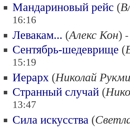
Мандариновый рейс
(
В
16:16
Левакам...
(
Алекс Кон
)
-
Сентябрь-шедеврище
(
15:19
Иерарх
(
Николай Рукм
Странный случай
(
Нико
13:47
Сила искусства
(
Светл