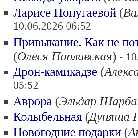
Ларисе Попугаевой
(
Ва
10.06.2026 06:52
Привыкание. Как не пот
(
Олеся Поплавская
)
- 10
Дрон-камикадзе
(
Алекс
05:52
Аврора
(
Эльдар Шарба
Колыбельная
(
Дуняша 
Новогодние подарки
(
А