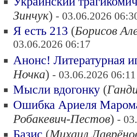
Украинский трагикомич
Зинчук
)
- 03.06.2026 06:3
Я есть 213
(
Борисов Ал
03.06.2026 06:17
Анонс! Литературная и
Ночка
)
- 03.06.2026 06:11
Мысли вдогонку
(
Ганд
Ошибка Ариеля Марома 
Робакевич-Пестов
)
- 03
Базис
(
Михаил Лаврёно