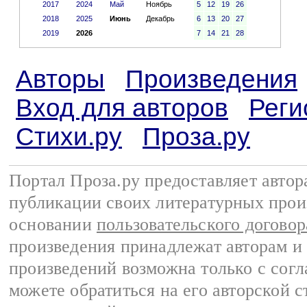
2017
2024
Май
Ноябрь
5
12
19
26
2018
2025
Июнь
Декабрь
6
13
20
27
2019
2026
7
14
21
28
Авторы
Произведения
Вход для авторов
Реги
Стихи.ру
Проза.ру
Портал Проза.ру предоставляет авто
публикации своих литературных прои
основании
пользовательского договор
произведения принадлежат авторам и
произведений возможна только с согла
можете обратиться на его авторской с