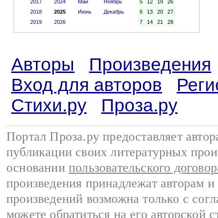
2017
2024
Май
Ноябрь
5
12
19
26
2018
2025
Июнь
Декабрь
6
13
20
27
2019
2026
7
14
21
28
Авторы
Произведения
Вход для авторов
Реги
Стихи.ру
Проза.ру
Портал Проза.ру предоставляет авто
публикации своих литературных прои
основании
пользовательского договор
произведения принадлежат авторам и
произведений возможна только с согла
можете обратиться на его авторской с