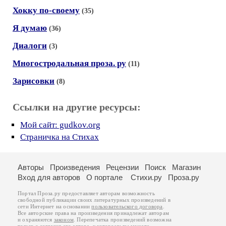
Хокку по-своему
(35)
Я думаю
(36)
Диалоги
(3)
Многостродальная проза. ру
(11)
Зарисовки
(8)
Ссылки на другие ресурсы:
Мой сайт: gudkov.org
Страничка на Стихах
Авторы
Произведения
Рецензии
Поиск
Магазин
Вход для авторов
О портале
Стихи.ру
Проза.ру
Портал Проза.ру предоставляет авторам возможность
свободной публикации своих литературных произведений в
сети Интернет на основании
пользовательского договора
.
Все авторские права на произведения принадлежат авторам
и охраняются
законом
. Перепечатка произведений возможна