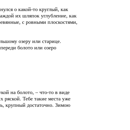
нулся о какой-то круглый, как
 каждой их шляпок углубление, как
еревянные, с ровными плоскостями,
ольшому озеру или старице.
Впереди болото или озеро
укой на болото, – что-то в виде
х ряской. Тебе такие места уже
ась, крупный достаточно. Зимою