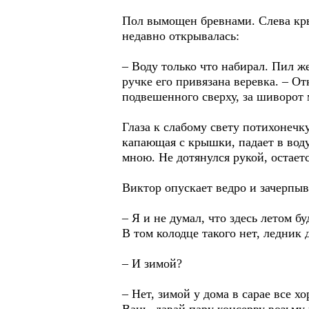
Пол вымощен бревнами. Слева крыш
недавно открывалась:
– Воду только что набирал. Пил же
ручке его привязана веревка. – О
подвешенного сверху, за шиворот 
Глаза к слабому свету потихонечку
капающая с крышки, падает в воду
мною. Не дотянулся рукой, остаетс
Виктор опускает ведро и зачерпыва
– Я и не думал, что здесь летом б
В том колодце такого нет, ледник 
– И зимой?
– Нет, зимой у дома в сарае все х