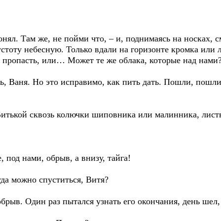
понял. Там же, не пойми что, – и, поднимаясь на носках,
стоту небесную. Только вдали на горизонте кромка или л
и пропасть, или… Может те же облака, которые над нами
ь, Ваня. Но это исправимо, как пить дать. Пошли, пошли,
итькой сквозь колючки шиповника или малинника, листв
е, под нами, обрыв, а внизу, тайга!
уда можно спуститься, Витя?
обрыв. Один раз пытался узнать его окончания, день шел,