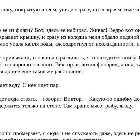
ку, покрытую инеем, увидел сразу, по ее краям отметин
 ее из фляги? Вот, здесь ее набирал. Живая! Ведро вот о
ткрывает крышку, и сразу из колодца меня обдало ледяной
мне упала капля воды, аж вздрогнул от неожиданности, и
 привыкают, и начинаю различать, что находится внизу. 
, это хорошо слышно. Виктор включил фонарик, а она, т
я до нее еще такое же расстояние.
ет воду. С нее идет пар.
удет вода стоять, – говорит Виктор. – Какую-то ошибку до
держится только на стене. Там храню мясо, рыбу, ягоду.
орошо промерзает, я сюда и не спускаюсь даже, здесь не р