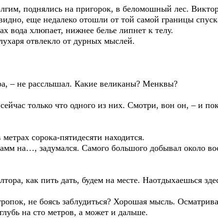
долгим, поднялись на пригорок, в беломошный лес. Викто
видно, еще недалеко отошли от той самой границы спуска
гах вода хлюпает, нижнее белье липнет к телу.
лухаря отвлекло от дурных мыслей.
ра, – не расслышал. Какие великаны? Менквы?
ейчас только что одного из них. Смотри, вон он, – и по
в метрах сорока-пятидесяти находится.
амм на…, задумался. Самого большого добывал около вос
тора, как пить дать, будем на месте. Наотдыхаешься зде
з тропок, не боясь заблудиться? Хорошая мысль. Осматри
глубь на сто метров, а может и дальше.