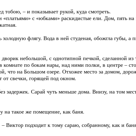
ед тобою, – и показывает рукой, куда смотреть.
 «платьями» с «юбками» раскидистые ели. Дом, пять на 
катная.
 холодную флягу. Вода в ней студеная, обожгла губы, а п
и дворик небольшой, с однотипной печкой, сделанной из 
в комнате по бокам нары, над ними полки, в центре – стол
той, что на Большом озере. Отхожее место за домом, доро
 от свечки, горящей под окном.
ез задержек. Сарай чуть меньше дома. Внизу, на том мес
у на такое же помещение, как баня.
– Виктор подходит к тому сараю, собранному, как и баня,