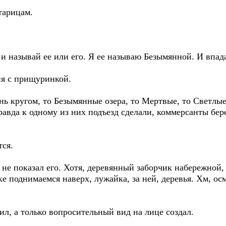
тарицам.
 и называй ее или его. Я ее называю Безымянной. И впад
ня с прищуринкой.
лянь кругом, то Безымянные озера, то Мертвые, то Светлы
авда к одному из них подъезд сделали, коммерсанты бере
ся.
 не показал его. Хотя, деревянный заборчик набережной,
е поднимаемся наверх, лужайка, за ней, деревья. Хм, ос
ил, а только вопросительный вид на лице создал.