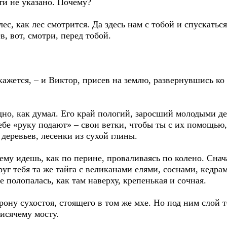
ти не указано. Почему?
лес, как лес смотрится. Да здесь нам с тобой и спускатьс
, вот, смотри, перед тобой.
ажется, – и Виктор, присев на землю, развернувшись ко 
удно, как думал. Его край пологий, заросший молодыми д
тебе «руку подают» – свои ветки, чтобы ты с их помощью,
еревьев, лесенки из сухой глины.
ему идешь, как по перине, проваливаясь по колено. Снач
уг тебя та же тайга с великанами елями, соснами, кедрами
е полопалась, как там наверху, крепенькая и сочная.
рону сухостоя, стоящего в том же мхе. Но под ним слой т
висячему мосту.