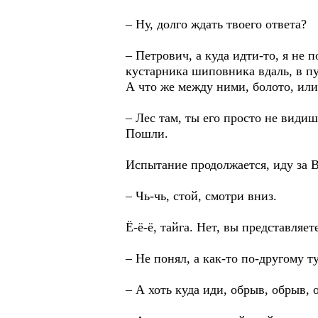
– Ну, долго ждать твоего ответа?
– Петрович, а куда идти-то, я не 
кустарника шиповника вдаль, в пу
А что же между ними, болото, ил
– Лес там, ты его просто не видиш
Пошли.
Испытание продолжается, иду за В
– Чь-чь, стой, смотри вниз.
Ё-ё-ё, тайга. Нет, вы представляет
– Не понял, а как-то по-другому т
– А хоть куда иди, обрыв, обрыв, 