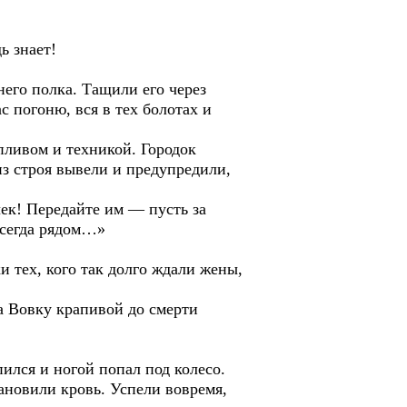
ь знает!
него полка. Тащили его через
с погоню, вся в тех болотах и
пливом и техникой. Городок
з строя вывели и предупредили,
чек! Передайте им — пусть за
 всегда рядом…»
и тех, кого так долго ждали жены,
а Вовку крапивой до смерти
ился и ногой попал под колесо.
ановили кровь. Успели вовремя,