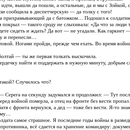
идти, вышли да пошли, а остальные, да и мы с Зойкой,
зи сообщила в диспетчерскую — да толку с того!
ка прихрамывающий да с батожком… Подошел к солдатик
м покрыл — такого сроду не слыхивала: «Да что за люди 
удете сидеть и ждать? Да вот — не угадали. Как гаркнет
ну и перенесли…
ловой. Ногами пройди, прежде чем ехать. Во время войн
болтай — ты же первая толкать выскочила.
ердечку найти и поддержать в нужную минуту, добрым сл
 такой? Случилось что?
 — Серега на секунду задумался и продолжил: — Тут пос
ред войной померла, а отец на фронте без вести пропал
атя с фронта вернулся, а дед — тоже без вести. Я-то зн
тему…
лдата самое страшное. Я последние годы войны в развед
 противника, всё сдается на хранение командиру: докуме