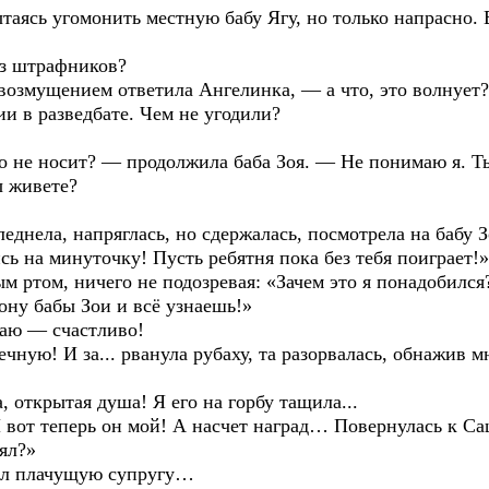
ясь угомонить местную бабу Ягу, но только напрасно. В
из штрафников?
возмущением ответила Ангелинка, — а что, это волнует?
ии в разведбате. Чем не угодили?
го не носит? — продолжила баба Зоя. — Не понимаю я. Ты
ы живете?
еднела, напряглась, но сдержалась, посмотрела на бабу 
сь на минуточку! Пусть ребятня пока без тебя поиграет!»
 ртом, ничего не подозревая: «Зачем это я понадобился
ону бабы Зои и всё узнаешь!»
аю — счастливо!
ечную! И за... рванула рубаху, та разорвалась, обнажив
а, открытая душа! Я его на горбу тащила...
 вот теперь он мой! А насчет наград… Повернулась к Са
ял?»
нял плачущую супругу…