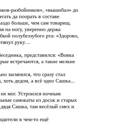
заков-разбойников», «вышибал» до
гать да поорать в составе
раздо больше, чем сам товарищ.
я на ногу, уверенно держа
кой полубеззубого рта: «Здорово,
ротянул руку…
еседника, представился: «Вовка
рые встречаются, а такие мелкие
о засмеялся, что сразу стал
 хоть дедом, а всё одно Сашка...
ь не мог. Устроился ночным
льные самокаты из досок и старых
ядя Сашка, там весёлый смех и
родители в чем-то ещё