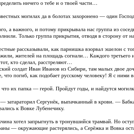
ределить ничего о тебе и о твоей части…
вестных могилах да в болотах захоронено — один Господ
го, а важного, и потому прикрывала нас группа из сосед
лнили. Только группа прикрытия, отводя в сторону от на
естные рассказывали, как парнишка взорвал эшелон с то
или, жителей на площадь согнали… Каждого третьего и
 тот, кто сделал, расстреляют…
сский солдат Иван Иванов из Сибири, там малых двое до
е, что погиб, как подобает русскому человеку! Я с ними
 что их папка — герой. Пройдут годы, и найдутся могилк
, — затараторил Сергунёк, выпачканный в крови. — Бабк
рвались к Вовке Лубенечику.
чина хотел запрыгнуть в тронувшийся трамвай. Но оступ
 раны — окружающие растерялись, а Серёжка и Вовка ост