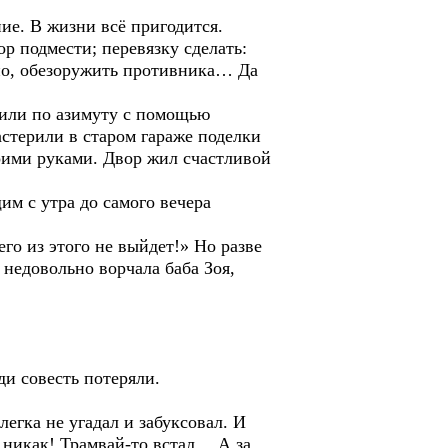
ие. В жизни всё пригодится.
ор подмести; перевязку сделать:
етно, обезоружить противника… Да
одили по азимуту с помощью
стерили в старом гараже поделки
воими руками. Двор жил счастливой
м с утра до самого вечера
го из этого не выйдет!» Но разве
недовольно ворчала баба Зоя,
ди совесть потеряли.
егка не угадал и забуксовал. И
— никак! Трамвай-то встал… А за