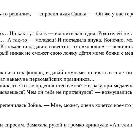
ь-то решили», — спросил дядя Сашка. — Он же у вас гер
ю… Но как тут быть — воспитываю одна. Родителей нет.
а… А так-то — молодец! И погладила внука. Конечно, м
сожалению, давно известно, что «хорошо» — величин
рый никак не сможет свою ложку дёгтя мимо бочки с мёд
ашка из штрафников, и давай помоями поливать и сплетни
рат накануне первомайских праздников...
вик, то что же орденов стесняется? Ни разу при медалях
зываешься? Чем он тебе не приглянулся? — возмущались
репенилась Зойка. — Мне, может, очень хочется кое-что
 и спросим. Замахала рукой и громко крикнула: «Ангелин