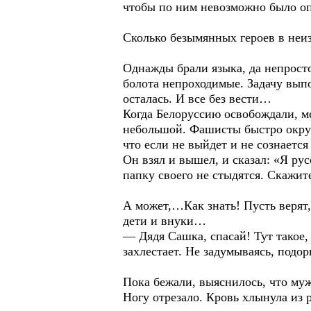
чтобы по ним невозможно было оп
Сколько безымянных героев в неиз
Однажды брали языка, да непросто
болота непроходимые. Задачу выпо
осталась. И все без вести…
Когда Белоруссию освобождали, м
небольшой. Фашисты быстро окруж
что если не выйдет и не сознается
Он взял и вышел, и сказал: «Я ру
папку своего не стыдятся. Скажит
А может,…Как знать! Пусть верят,
дети и внуки…
— Дядя Сашка, спасай! Тут такое
захлестает. Не задумываясь, подо
Пока бежали, выяснилось, что муж
Ногу отрезало. Кровь хлынула из