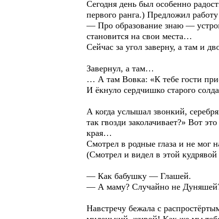
Сегодня день был особенно радос
первого ранга.) Предложил работ
— Про образование знаю — устрои
становится на свои места…
Сейчас за угол заверну, а там и д
Завернул, а там…
… А там Вовка: «К тебе гости п
И ёкнуло сердчишко старого солд
А когда услышал звонкий, серебря
так гвозди заколачивает?» Вот эт
края…
Смотрел в родные глаза и не мог н
(Смотрел и видел в этой кудрявой 
— Как бабушку — Глашей.
— А маму? Случайно не Дуняшей
Навстречу бежала с распростёртым