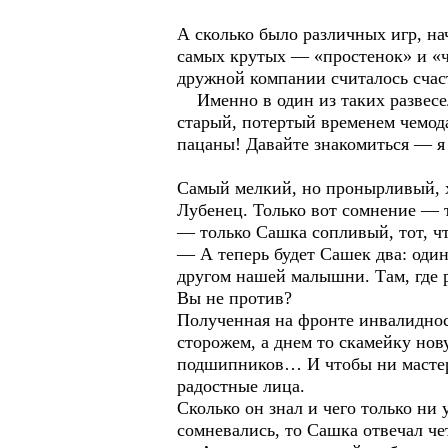
А сколько было различных игр, на
самых крутых — «простенок» и «чи
дружной компании считалось счаст
Именно в один из таких развесел
старый, потертый временем чемод
пацаны! Давайте знакомиться — 
Самый мелкий, но пронырливый, х
Лубенец. Только вот сомнение — 
— только Сашка сопливый, тот, что
— А теперь будет Сашек два: один
другом нашей малышни. Там, где ро
Вы не против?
Полученная на фронте инвалидност
сторожем, а днем то скамейку нов
подшипников… И чтобы ни мастер
радостные лица.
Сколько он знал и чего только ни
сомневались, то Сашка отвечал чет