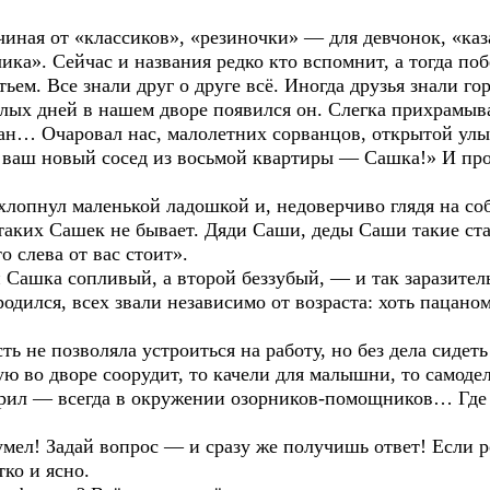
чиная от «классиков», «резиночки» — для девчонок, «ка
ка». Сейчас и названия редко кто вспомнит, а тогда побе
ьем. Все знали друг о друге всё. Иногда друзья знали го
ых дней в нашем дворе появился он. Слегка прихрамыва
ан… Очаровал нас, малолетних сорванцов, открытой улыб
я ваш новый сосед из восьмой квартиры — Сашка!» И п
лопнул маленькой ладошкой и, недоверчиво глядя на соб
таких Сашек не бывает. Дяди Саши, деды Саши такие ста
 слева от вас стоит».
 Сашка сопливый, а второй беззубый, — и так заразительн
дился, всех звали независимо от возраста: хоть пацаном,
ь не позволяла устроиться на работу, но без дела сидет
ую во дворе соорудит, то качели для малышни, то самоде
ил — всегда в окружении озорников-помощников… Где д
 умел! Задай вопрос — и сразу же получишь ответ! Если 
ко и ясно.