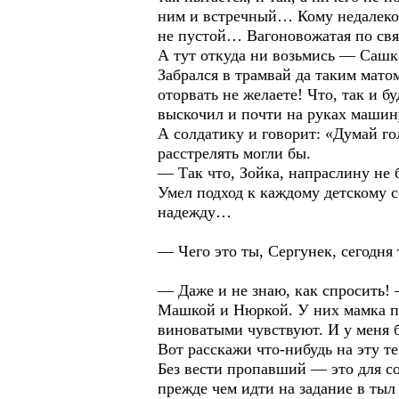
ним и встречный… Кому недалеко 
не пустой… Вагоновожатая по свя
А тут откуда ни возьмись — Саш
Забрался в трамвай да таким мато
оторвать не желаете! Что, так и б
выскочил и почти на руках маши
А солдатику и говорит: «Думай го
расстрелять могли бы.
— Так что, Зойка, напраслину не 
Умел подход к каждому детскому с
надежду…
— Чего это ты, Сергунек, сегодня
— Даже и не знаю, как спросить!
Машкой и Нюркой. У них мамка пе
виноватыми чувствуют. И у меня б
Вот расскажи что-нибудь на эту 
Без вести пропавший — это для со
прежде чем идти на задание в тыл