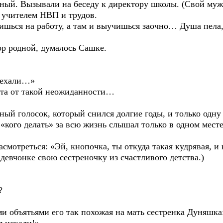
тный. Вызывали на беседу к директору школы. (Свой му
у учителем НВП и трудов.
шься на работу, а там и выучишься заочно… Душа пела,
вор родной, думалось Сашке.
риехали…»
ата от такой неожиданности…
ный голосок, который снился долгие годы, и только одну 
о «кого делать» за всю жизнь слышал только в одном мес
асмотреться: «Эй, кнопочка, ты откуда такая кудрявая, и
девчонке свою сестреночку из счастливого детства.)
?
и объятьями его так похожая на мать сестренка Дуняшка