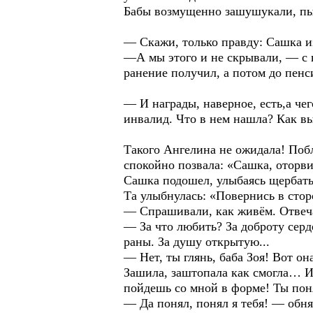
Бабы возмущенно зашушукали, пыта
— Скажи, только правду: Сашка 
—А мы этого и не скрывали, — с 
ранение получил, а потом до пенс
— И награды, наверное, есть,а че
инвалид. Что в нем нашла? Как в
Такого Ангелина не ожидала! Побл
спокойно позвала: «Сашка, оторви
Сашка подошел, улыбаясь щербатым
Та улыбнулась: «Повернись в стор
— Спрашивали, как живём. Отвеч
— За что любить? За доброту серд
раны. За душу открытую...
— Нет, ты глянь, баба Зоя! Вот он
Зашила, заштопала как смогла… И
пойдешь со мной в форме! Ты пон
— Да понял, понял я тебя! — об