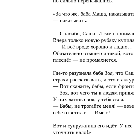
но сильно перепачкались.
«За что же, баба Маша, наказыват
— наказывать.
— Спасибо, Саша. И сама понима
Вчера только новую рубаху купил
И всё вроде хорошо и ладно… К 
Обязательно отыщется такой, кото
плеснёт — не промахнется.
Где-то разузнала баба Зоя, что С
страхи рассказывать, и это в акку
— Вот скажите, бабы, если фронто
— Зоя, вот чего ты к людям привя
У них жизнь своя, у тебя своя.
— Бабы, не трогайте меня! — взъе
себе ответила: — Имею!
Вот и супружница его идёт. У неё
уточнить надо!»