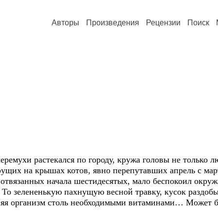
Авторы
Произведения
Рецензии
Поиск
 растекался по городу, кружа головы не только люд
ущих на крышах котов, явно перепутавших апрель с март
занных начала шестидесятых, мало беспокоил окруж
. То зелененькую пахнущую весной травку, кусок раздобыт
няя организм столь необходимыми витаминами… Может б