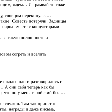
 сидим, ждем… И трамвай-то тоже
у, словцом перекинулся…
такие! Совесть потеряли. Задницы
 — народ вместе с кондукторами
ы за такую оплошность и
овом согреть и вселить
ле школы шли и разговорились с
… А они себя теперь как бы
аю, что он у меня геройский был…
ке служил. Там так принято:
нты, награды и даже письма,