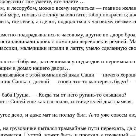
рофессии? Всё умеете, всё знаете…
м, и лесорубом, можно всему научиться — главное желан
 мере, гвоздь в стенку заколотить; забор покрасить; дв
ить, где север, а где юг; подкрасться к часовому незам
заметно подкрадывались к часовому, другие во дворе бр
 останавливали кровь с помощью веревочек и ремней. Ма
классики, мальчишки играли в лапту, умело сделанную с
вилось—бабулям, рассевшимся у подъездов и перемывающи
ющим в домах нашего двора…
связывайся с этой компанией дяди Саши — ничего хороше
ник Сашка с доской — снова что-то мастерить будут! — 
 баба Груша. — Когда ты от него ругань-то слышала?
т с Соней еще как слышали, и свидетелей два трамвая.
угое дело, и даже мат на пользу был. А то уже совсем лю
 на грузовичке пытался трамвайные пути переехать, да сл
 получается. Пустой, может быть, и проехал, а груженый 