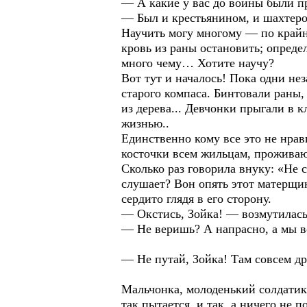
— А какие у вас до войны были п
— Был и крестьянином, и шахтеро
Научить могу многому — по крайней
кровь из раны остановить; определ
много чему… Хотите научу?
Вот тут и началось! Пока одни не
старого компаса. Бинтовали раны,
из дерева... Девчонки прыгали в 
жизнью..
Единственно кому все это не нра
косточки всем жильцам, прожива
Сколько раз говорила внуку: «Не 
слушает? Вон опять этот матерщин
сердито глядя в его сторону.
— Окстись, Зойка! — возмутилась
— Не веришь? А напрасно, а мы во
— Не путай, Зойка! Там совсем др
Мальчонка, молоденький солдатик,
так пытается, и так, а ничего не