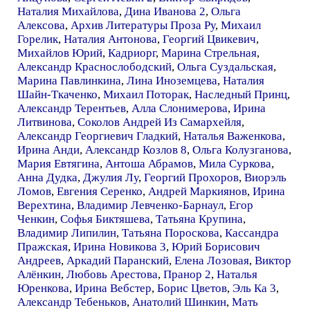
Наталия Михайлова
,
Дина Иванова 2
,
Ольга
Алексова
,
Архив Литературы Проза Ру
,
Михаил
Горелик
,
Наталия Антонова
,
Георгий Цвикевич
,
Михайлов Юрий
,
Кадриорг
,
Марина Стрельная
,
Александр Краснослободский
,
Ольга Суздальская
,
Марина Павлинкина
,
Лина Иноземцева
,
Наталия
Шайн-Ткаченко
,
Михаил Поторак
,
Наследный Принц
,
Александр Терентьев
,
Алла Слонимерова
,
Ирина
Литвинова
,
Соколов Андрей Из Самархейля
,
Александр Георгиевич Гладкий
,
Наталья Важенкова
,
Ирина Анди
,
Александр Козлов 8
,
Ольга Колузганова
,
Мария Евтягина
,
Антоша Абрамов
,
Мила Суркова
,
Анна Дудка
,
Джулия Лу
,
Георгий Прохоров
,
Виорэль
Ломов
,
Евгения Серенко
,
Андрей Маркиянов
,
Ирина
Верехтина
,
Владимир Левченко-Барнаул
,
Егор
Ченкин
,
Софья Биктяшева
,
Татьяна Крупина
,
Владимир Липилин
,
Татьяна Пороскова
,
Кассандра
Пражская
,
Ирина Новикова 3
,
Юрий Борисович
Андреев
,
Аркадий Паранский
,
Елена Лозовая
,
Виктор
Алёнкин
,
Любовь Арестова
,
Пранор 2
,
Наталья
Юренкова
,
Ирина Вебстер
,
Борис Цветов
,
Эль Ка 3
,
Александр Тебеньков
,
Анатолий Шинкин
,
Мать