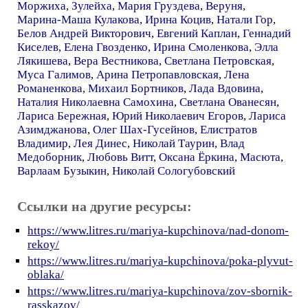
Моржиха
,
Зулейха
,
Мария Груздева
,
Веруня
,
Марина-Маша Кулакова
,
Ирина Коцив
,
Натали Гор
,
Белов Андрей Викторович
,
Евгений Каплан
,
Геннадий
Киселев
,
Елена Гвозденко
,
Ирина Смоленкова
,
Элла
Лякишева
,
Вера Вестникова
,
Светлана Петровская
,
Муса Галимов
,
Арина Петропавловская
,
Лена
Романенкова
,
Михаил Бортников
,
Лада Вдовина
,
Наталия Николаевна Самохина
,
Светлана Ованесян
,
Лариса Бережная
,
Юрий Николаевич Егоров
,
Лариса
Азимджанова
,
Олег Шах-Гусейнов
,
Елистратов
Владимир
,
Лея Динес
,
Николай Таурин
,
Влад
Медоборник
,
Любовь Витт
,
Оксана Ёркина
,
Масюта
,
Варлаам Бузыкин
,
Николай Сологубовский
Ссылки на другие ресурсы:
https://www.litres.ru/mariya-kupchinova/nad-donom-
rekoy/
https://www.litres.ru/mariya-kupchinova/poka-plyvut-
oblaka/
https://www.litres.ru/mariya-kupchinova/zov-sbornik-
rasskazov/