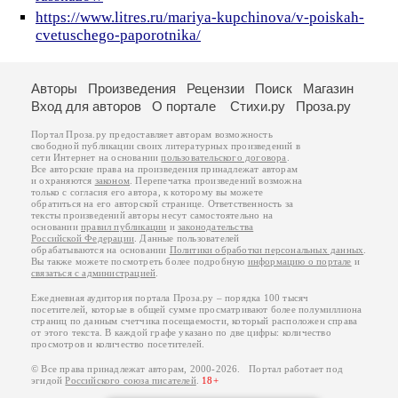
https://www.litres.ru/mariya-kupchinova/v-poiskah-
cvetuschego-paporotnika/
Авторы
Произведения
Рецензии
Поиск
Магазин
Вход для авторов
О портале
Стихи.ру
Проза.ру
Портал Проза.ру предоставляет авторам возможность
свободной публикации своих литературных произведений в
сети Интернет на основании
пользовательского договора
.
Все авторские права на произведения принадлежат авторам
и охраняются
законом
. Перепечатка произведений возможна
только с согласия его автора, к которому вы можете
обратиться на его авторской странице. Ответственность за
тексты произведений авторы несут самостоятельно на
основании
правил публикации
и
законодательства
Российской Федерации
. Данные пользователей
обрабатываются на основании
Политики обработки персональных данных
.
Вы также можете посмотреть более подробную
информацию о портале
и
связаться с администрацией
.
Ежедневная аудитория портала Проза.ру – порядка 100 тысяч
посетителей, которые в общей сумме просматривают более полумиллиона
страниц по данным счетчика посещаемости, который расположен справа
от этого текста. В каждой графе указано по две цифры: количество
просмотров и количество посетителей.
© Все права принадлежат авторам, 2000-2026. Портал работает под
эгидой
Российского союза писателей
.
18+