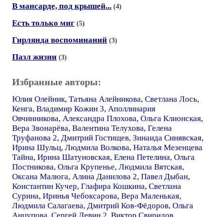
В мансарде, под крышей...
(4)
Есть только миг
(5)
Гирлянда воспоминаний
(3)
Пазл жизни
(3)
Избранные авторы:
Юлия Олейник
,
Татьяна Алейникова
,
Светлана Лось
,
Кенга
,
Владимир Кожин 3
,
Аполлинария
Овчинникова
,
Александра Плохова
,
Ольга Клионская
,
Вера Звонарёва
,
Валентина Телухова
,
Гелена
Труфанова 2
,
Дмитрий Гостищев
,
Зинаида Синявская
,
Ирина Шульц
,
Людмила Волкова
,
Наталья Мезенцева
Тайна
,
Ирина Шатуновская
,
Елена Петелина
,
Ольга
Постникова
,
Ольга Крупенье
,
Людмила Вятская
,
Оксана Малюга
,
Алина Данилова 2
,
Павел Дыбан
,
Константин Кучер
,
Глафира Кошкина
,
Светлана
Сурина
,
Иринья Чебоксарова
,
Вера Маленькая
,
Людмила Салагаева
,
Дмитрий Ков-Фёдоров
,
Ольга
Анцупова
,
Сергей Левин 2
,
Виктор Свиридов
,