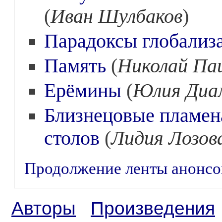
(
Иван Шулбаков
)
Парадоксы глобализ
Память
(
Николай Па
Ерёмины
(
Юлия Диа
Близнецовые пламена
столов
(
Лидия Лозов
Продолжение ленты анонс
Авторы
Произведения