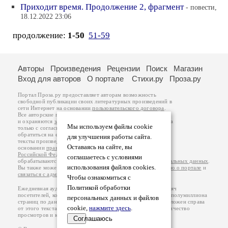
Приходит время. Продолжение 2, фрагмент
- повести,
18.12.2022 23:06
продолжение:
1-50
51-59
Авторы
Произведения
Рецензии
Поиск
Магазин
Вход для авторов
О портале
Стихи.ру
Проза.ру
Портал Проза.ру предоставляет авторам возможность
свободной публикации своих литературных произведений в
сети Интернет на основании
пользовательского договора
.
Все авторские права на произведения принадлежат авторам
и охраняются
законом
. Перепечатка произведений возможна
Мы используем файлы cookie
только с согласия его автора, к которому вы можете
обратиться на его авторской странице. Ответственность за
для улучшения работы сайта.
тексты произведений авторы несут самостоятельно на
Оставаясь на сайте, вы
основании
правил публикации
и
законодательства
Российской Федерации
. Данные пользователей
соглашаетесь с условиями
обрабатываются на основании
Политики обработки персональных данных
.
использования файлов cookies.
Вы также можете посмотреть более подробную
информацию о портале
и
связаться с администрацией
.
Чтобы ознакомиться с
Политикой обработки
Ежедневная аудитория портала Проза.ру – порядка 100 тысяч
посетителей, которые в общей сумме просматривают более полумиллиона
персональных данных и файлов
страниц по данным счетчика посещаемости, который расположен справа
cookie,
нажмите здесь
.
от этого текста. В каждой графе указано по две цифры: количество
просмотров и количество посетителей.
Соглашаюсь