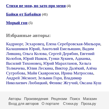
Стихи не мои, но зато про меня
(4)
Байки от Бабайки
(41)
Морый гон
(5)
Избранные авторы:
Кадриорг
,
Эсхаровец
,
Елена Серебровская-Мильори
,
Калашников Юрий
,
Анатолий Емельяшин
,
Вадим
Лившиц
,
Ольга Колова
,
Сергей Дерябин
,
Евгений
Колобов
,
Юрий Ишков
,
Гунки Хукиев
,
Адианка
,
Василий Тихоновец
,
Юрий Марахтанов
,
Хельга
Толмачева
,
Юлия Лескина
,
Виктор Далёкий
,
Алёна
Сугробова
,
Майя Скавронски
,
Ирина Матросова
,
Андрей Эйсмонт
,
Зельвин Горн
,
Владимир
Николаевич Любицкий
,
Феникс Жгучий
,
Оксана Куш
Авторы
Произведения
Рецензии
Поиск
Магазин
Вход для авторов
О портале
Стихи.ру
Проза.ру