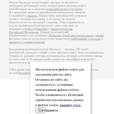
Портал Проза.ру предоставляет авторам возможность
свободной публикации своих литературных произведений в
сети Интернет на основании
пользовательского договора
.
Все авторские права на произведения принадлежат авторам
и охраняются
законом
. Перепечатка произведений возможна
только с согласия его автора, к которому вы можете
обратиться на его авторской странице. Ответственность за
тексты произведений авторы несут самостоятельно на
основании
правил публикации
и
законодательства
Российской Федерации
. Данные пользователей
обрабатываются на основании
Политики обработки персональных данных
.
Вы также можете посмотреть более подробную
информацию о портале
и
связаться с администрацией
.
Ежедневная аудитория портала Проза.ру – порядка 100 тысяч
посетителей, которые в общей сумме просматривают более полумиллиона
страниц по данным счетчика посещаемости, который расположен справа
от этого текста. В каждой графе указано по две цифры: количество
просмотров и количество посетителей.
Мы используем файлы cookie для
© Все права принадлежат авторам, 2000-2026. Портал работает под
эгидой
Российского союза писателей
.
18+
улучшения работы сайта.
Оставаясь на сайте, вы
соглашаетесь с условиями
использования файлов cookies.
Чтобы ознакомиться с Политикой
обработки персональных данных
и файлов cookie,
нажмите здесь
.
Соглашаюсь