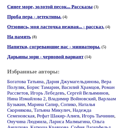
Синее море, золотой песок... Рассказы
(3)
Проба пера - детективы.
(4)
Отзовись, моя ласточка нежная... - рассказ.
(4)
На память
(8)
Напитки, согревающие нас - миниатюры.
(5)
Дарьины зори - черновой вариант
(14)
Избранные авторы:
Богатова Татьяна
,
Дария Джумагельдинова
,
Вера
Полуляк
,
Борис Тамарин
,
Василий Храмцов
,
Роман
Рассветов
,
Игорь Лебедевъ
,
Сергей Вельяминов
,
Нина Измайлова 2
,
Владимир Войновский
,
Варлаам
Бузыкин
,
Марина Сапир
,
Сопико
,
Наталья
Скорнякова
,
Татьяна Микулич
,
Надежда
Семеновская
,
Рефат Шакир-Алиев
,
Игорь Тычинин
,
Онучина Людмила
,
Лариса Малмыгина
,
Ольга
Анцупова
,
Катюша Кравцова
,
София Лагерфельд
,