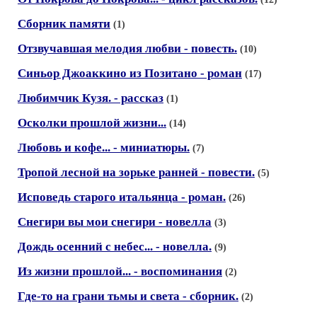
Сборник памяти
(1)
Отзвучавшая мелодия любви - повесть.
(10)
Синьор Джоаккино из Позитано - роман
(17)
Любимчик Кузя. - рассказ
(1)
Осколки прошлой жизни...
(14)
Любовь и кофе... - миниатюры.
(7)
Тропой лесной на зорьке ранней - повести.
(5)
Исповедь старого итальянца - роман.
(26)
Снегири вы мои снегири - новелла
(3)
Дождь осенний с небес... - новелла.
(9)
Из жизни прошлой... - воспоминания
(2)
Где-то на грани тьмы и света - сборник.
(2)