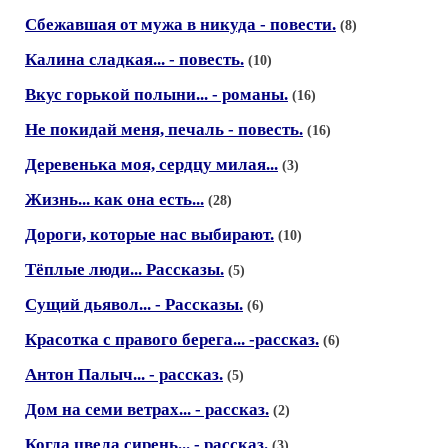
Сбежавшая от мужа в никуда - повести.
(8)
Калина сладкая... - повесть.
(10)
Вкус горькой полыни... - романы.
(16)
Не покидай меня, печаль - повесть.
(16)
Деревенька моя, сердцу милая...
(3)
Жизнь... как она есть...
(28)
Дороги, которые нас выбирают.
(10)
Тёплые люди... Рассказы.
(5)
Сущий дьявол... - Рассказы.
(6)
Красотка с правого берега... -рассказ.
(6)
Антон Палыч... - рассказ.
(5)
Дом на семи ветрах... - рассказ.
(2)
Когда цвела сирень... - рассказ.
(3)