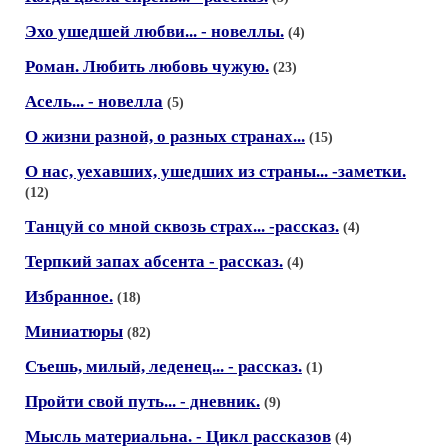
Эхо ушедшей любви... - новеллы.
(4)
Роман. Любить любовь чужую.
(23)
Асель... - новелла
(5)
О жизни разной, о разных странах...
(15)
О нас, уехавших, ушедших из страны... -заметки.
(12)
Танцуй со мной сквозь страх... -рассказ.
(4)
Терпкий запах абсента - рассказ.
(4)
Избранное.
(18)
Миниатюры
(82)
Съешь, милый, леденец... - рассказ.
(1)
Пройти свой путь... - дневник.
(9)
Мысль материальна. - Цикл рассказов
(4)