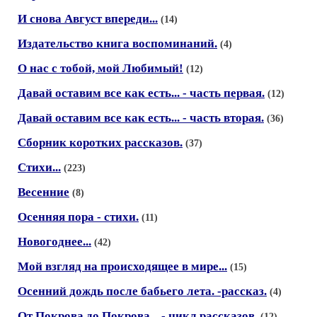
И снова Август впереди...
(14)
Издательство книга воспоминаний.
(4)
О нас с тобой, мой Любимый!
(12)
Давай оставим все как есть... - часть первая.
(12)
Давай оставим все как есть... - часть вторая.
(36)
Сборник коротких рассказов.
(37)
Стихи...
(223)
Весенние
(8)
Осенняя пора - стихи.
(11)
Новогоднее...
(42)
Мой взгляд на происходящее в мире...
(15)
Осенний дождь после бабьего лета. -рассказ.
(4)
От Покрова до Покрова... - цикл рассказов.
(12)