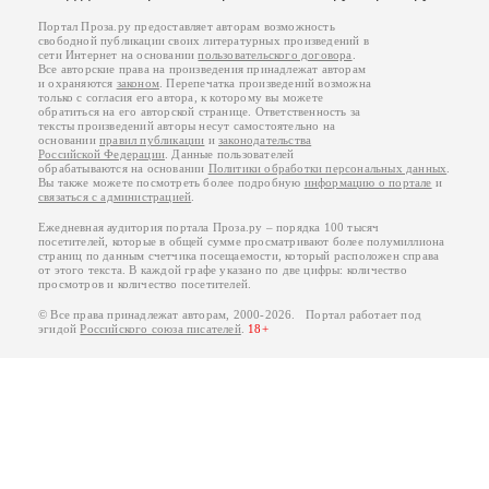
Портал Проза.ру предоставляет авторам возможность
свободной публикации своих литературных произведений в
сети Интернет на основании
пользовательского договора
.
Все авторские права на произведения принадлежат авторам
и охраняются
законом
. Перепечатка произведений возможна
только с согласия его автора, к которому вы можете
обратиться на его авторской странице. Ответственность за
тексты произведений авторы несут самостоятельно на
основании
правил публикации
и
законодательства
Российской Федерации
. Данные пользователей
обрабатываются на основании
Политики обработки персональных данных
.
Вы также можете посмотреть более подробную
информацию о портале
и
связаться с администрацией
.
Ежедневная аудитория портала Проза.ру – порядка 100 тысяч
посетителей, которые в общей сумме просматривают более полумиллиона
страниц по данным счетчика посещаемости, который расположен справа
от этого текста. В каждой графе указано по две цифры: количество
просмотров и количество посетителей.
© Все права принадлежат авторам, 2000-2026. Портал работает под
эгидой
Российского союза писателей
.
18+