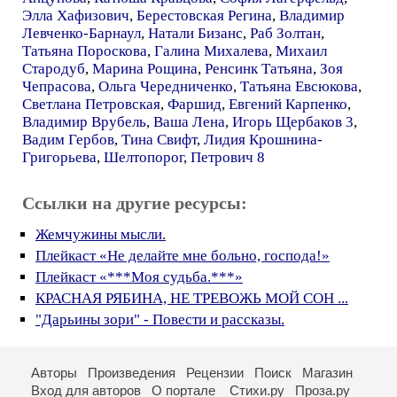
Элла Хафизович
,
Берестовская Регина
,
Владимир
Левченко-Барнаул
,
Натали Бизанс
,
Раб Золтан
,
Татьяна Пороскова
,
Галина Михалева
,
Михаил
Стародуб
,
Марина Рощина
,
Ренсинк Татьяна
,
Зоя
Чепрасова
,
Ольга Чередниченко
,
Татьяна Евсюкова
,
Светлана Петровская
,
Фаршид
,
Евгений Карпенко
,
Владимир Врубель
,
Ваша Лена
,
Игорь Щербаков 3
,
Вадим Гербов
,
Тина Свифт
,
Лидия Крошнина-
Григорьева
,
Шелтопорог
,
Петрович 8
Ссылки на другие ресурсы:
Жемчужины мысли.
Плейкаст «Не делайте мне больно, господа!»
Плейкаст «***Моя судьба.***»
КРАСНАЯ РЯБИНА, НЕ ТРЕВОЖЬ МОЙ СОН ...
"Дарьины зори" - Повести и рассказы.
Авторы
Произведения
Рецензии
Поиск
Магазин
Вход для авторов
О портале
Стихи.ру
Проза.ру