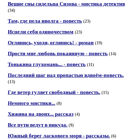
Вещие сны сидельца Сизова - мистика детектив
(34)
Там, где пела иволга - повесть
(23)
Исцели себя одиночеством
(23)
Оглянись, уходя, оглянись! - роман
(19)
Прости мне любовь покаянную - повесть
(14)
Тонькина глухомань... - повесть
(11)
Последний шаг над пропастью вдвоём-повесть.
(13)
Где ветер гуляет свободный - повесть.
(15)
Немного мистики...
(8)
Хижина на двоих... рассказ
(4)
Все пути ведут в никуда.
(9)
Южный берег ласкового моря - рассказы.
(6)