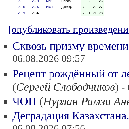
2017
2024
Май
Ноябрь
5
12
19
26
2018
2025
Июнь
Декабрь
6
13
20
27
2019
2026
7
14
21
28
[опубликовать произведени
Сквозь призму времени
06.08.2026 09:57
Рецепт рождённый от ле
(
Сергей Слободчиков
)
-
ЧОП
(
Нурлан Рамзи Ан
Деградация Казахстана