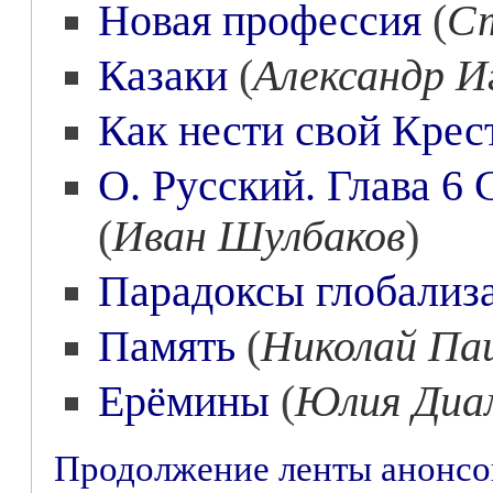
Новая профессия
(
Ст
Казаки
(
Александр И
Как нести свой Крес
О. Русский. Глава 6
(
Иван Шулбаков
)
Парадоксы глобализ
Память
(
Николай Па
Ерёмины
(
Юлия Диа
Продолжение ленты анонс